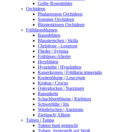
Gelbe Rosenbilder
Orchideen
Phalaenopsis Orchideen
Sonstige Orchideen
Blumenkissen Orchideen
Frühlingsblumen
Baumblüten
Blausternchen | Skilla
Christrose - Lenzrose
Flieder | Syringa
Frühlings-Allerlei
Herzblüten
Hyazinthe | Hyazinthus
Kaiserkronen | Fritillaria imperialis
Knotenblume | Leucojum
Krokus | Crocus
Osterglocken | Narzissen
Ranunkeln
Schachbrettblume | Kiebitzei
Schwertlilie | Iris
Windröschen | Anemone
Zierlauch| Allium
Tulpen | Tulipa
Tulpen bunt gemischt
Tulpen, freigestellt auf Weiß