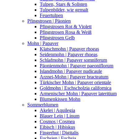
Tulpen, Stars & Solisten
Tulpenbilder, wie gemalt
Feuertulpen
Pfingstrosen | Päonien
Pfingstrosen Rot & Violett
Pfingstrosen Rosa & Weiß
Pfingstrosen Gelb
Mohn | Papaver
Klatschmohn | Papaver rhoeas
Seidenmohn | Papaver rhoeas
Schlafmohn | Papaver somniferum
Päonienmohn | Papaver paeoniflorum
Islandmohn | Papaver nudicaule
Arznei-Mohn | Papaver bracteatum
Türkischer Mohn | Papaver orientale
Goldmohn | Eschscholzia californica
Armenischer Mohn | Papaver lateritium
Blumenkissen Mohn
Sommerblumen
Akelei | Aquilegia
Blauer Lein | Linum
Cosmos | Cosmea
Eibisch | Hibiskus
Fingerhut | Digitalis
Fuchsien | Fuchsia