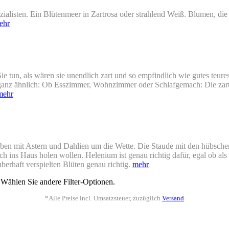
zialisten. Ein Blütenmeer in Zartrosa oder strahlend Weiß. Blumen, di
ehr
 tun, als wären sie unendlich zart und so empfindlich wie gutes teures
ganz ähnlich: Ob Esszimmer, Wohnzimmer oder Schlafgemach: Die zarte
mehr
n mit Astern und Dahlien um die Wette. Die Staude mit den hübschen K
 sich ins Haus holen wollen. Helenium ist genau richtig dafür, egal ob
berhaft verspielten Blüten genau richtig.
mehr
 Wählen Sie andere Filter-Optionen.
*Alle Preise incl. Umsatzsteuer, zuzüglich
Versand