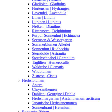
Gladiolen | Gladiolus
Hortensien | Hydrangea
Lavendel | Lavendula
Lilien | Lilium
Lupinen | Lupinus
Nelken | Dianthus
Rittersporn | Delphinium
Purpur-Sonnenhut | Echinacea
Seerosen & Wassergarten
Sommerblumen-Allerlei
Sonnenhut | Rudbeckia
Sterndolde | Astrantia
Storchschnabel | Geranium
Taglilien | Hemerocallis
Waldrebe | Clematis
Wildblumen
Zistrose | Cistus
Herbstblumen
Astern
Chrysanthemen
Dahlien | Georgine | Dahlia
Herbstmargeriten | Arctanthemum arcticum
Japanische Herbstanemonen
Sonnenbraut | Helenium
Exotische Blüten