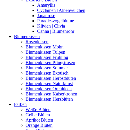
Amaryllis
Cyclamen | Alpenveilchen
Japanrose
Paradiesvogelblume
Klivien | Clivia
Canna | Blumenrohr
Blumenkissen
Rosenkissen
Blumenkissen Mohn
Blumenkissen Tulpen
Blumenkissen Frühling
Blumenkissen Pfingstrosen
Blumenkissen Sommer
Blumenkissen Exotisch
Blumenkissen Herbstblüten
Blumenkissen Naturkunst
Blumenkissen Orchideen
Blumenkissen Kaiserkronen
Blumenkissen Herzblüten
Farben
Weiße Blüten
Gelbe Blüten
Aprikot Blüten
Orange Blüten