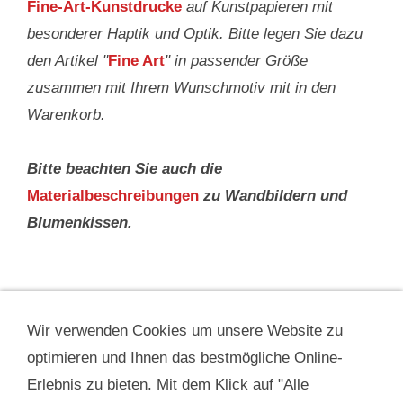
Fine-Art-Kunstdrucke
auf Kunstpapieren mit
besonderer Haptik und Optik. Bitte legen Sie dazu
den Artikel "
Fine Art
" in passender Größe
zusammen mit Ihrem Wunschmotiv mit in den
Warenkorb.
Bitte beachten Sie auch die
Materialbeschreibungen
zu Wandbildern und
Blumenkissen.
Wir verwenden Cookies um unsere Website zu
IMPRESSUM & KONTAKT
DATENSCHUTZ
optimieren und Ihnen das bestmögliche Online-
INFOTHEK
BLOGS FÜR BLUMENFREUNDE
VIDEOS
AGB
FAQ
Erlebnis zu bieten. Mit dem Klick auf "Alle
MATERIALBESCHREIBUNG
COOKIES