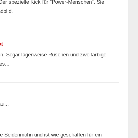
Der spezielle Kick für "Power-Menschen". Sie
dbild.
at
len. Sogar lagenweise Rüschen und zweifarbige
es...
u...
he Seidenmohn und ist wie geschaffen für ein