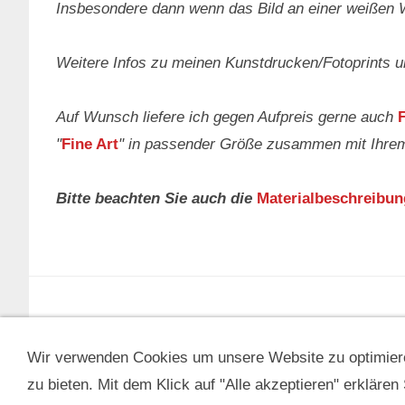
Insbesondere dann wenn das Bild an einer weißen 
Weitere Infos zu meinen Kunstdrucken/Fotoprints 
Auf Wunsch liefere ich gegen Aufpreis gerne auch
"
Fine Art
" in passender Größe zusammen mit Ihre
Bitte beachten Sie auch die
Materialbeschreibu
IMPRESSUM & KONTAKT
DATENSCHUTZ
IN
Wir verwenden Cookies um unsere Website zu optimiere
© 2006-2026 Nature to Print | Fiona Amann. Bitte beacht
zu bieten. Mit dem Klick auf "Alle akzeptieren" erkläre