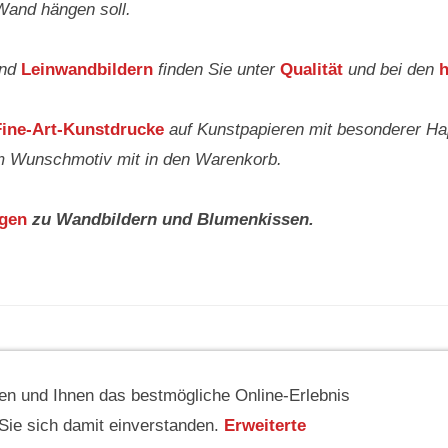
Wand hängen soll.
und
Leinwandbildern
finden Sie unter
Qualität
und bei den
h
Fine-Art-Kunstdrucke
auf Kunstpapieren mit besonderer Hapt
m Wunschmotiv mit in den Warenkorb.
ngen
zu Wandbildern und Blumenkissen.
FOTHEK
BLOGS FÜR BLUMENFREUNDE
VIDEOS
AGB
n und Ihnen das bestmögliche Online-Erlebnis
en Sie das Urheberrecht und verwenden Sie die Texte und Bilder diese
n Sie sich damit einverstanden.
Erweiterte
Genehmigung.