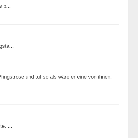
 b...
sta...
fingstrose und tut so als wäre er eine von ihnen.
e. ...