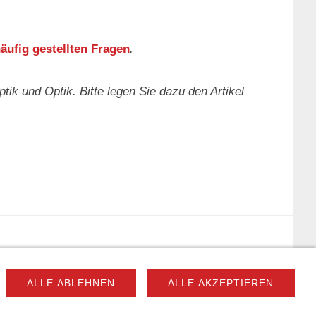
äufig gestellten Fragen
.
ik und Optik. Bitte legen Sie dazu den Artikel
FAQ
MATERIALBESCHREIBUNG
COOKIES
ALLE ABLEHNEN
ALLE AKZEPTIEREN
r Website niemals ohne meine ausdrückliche, schriftliche