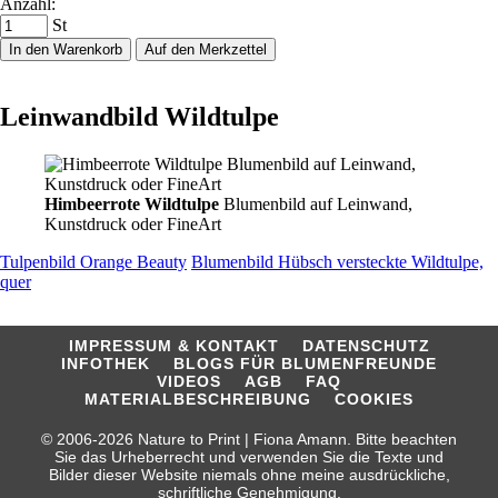
Anzahl:
St
In den Warenkorb
Auf den Merkzettel
Leinwandbild Wildtulpe
Himbeerrote Wildtulpe
Blumenbild auf Leinwand,
Kunstdruck oder FineArt
Tulpenbild Orange Beauty
Blumenbild Hübsch versteckte Wildtulpe,
quer
IMPRESSUM & KONTAKT
DATENSCHUTZ
INFOTHEK
BLOGS FÜR BLUMENFREUNDE
VIDEOS
AGB
FAQ
MATERIALBESCHREIBUNG
COOKIES
© 2006-2026 Nature to Print | Fiona Amann. Bitte beachten
Sie das Urheberrecht und verwenden Sie die Texte und
Bilder dieser Website niemals ohne meine ausdrückliche,
schriftliche Genehmigung.